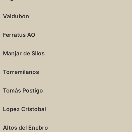
Valdubón
Ferratus AO
Manjar de Silos
Torremilanos
Tomás Postigo
López Cristóbal
Altos del Enebro